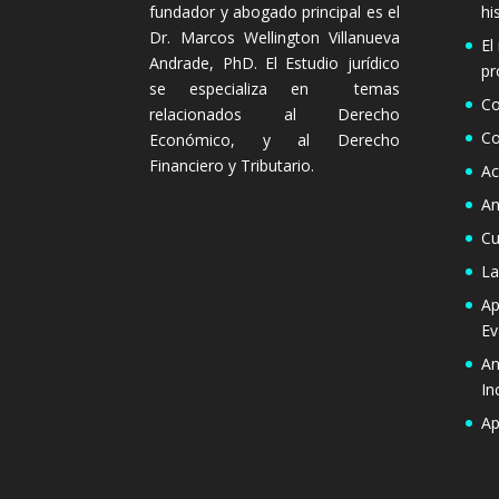
fundador y abogado principal es el
hi
Dr. Marcos Wellington Villanueva
El
Andrade, PhD. El Estudio jurídico
pr
se especializa en temas
Co
relacionados al Derecho
Co
Económico, y al Derecho
Financiero y Tributario.
Ac
An
Cu
La
Ap
Ev
An
In
Ap